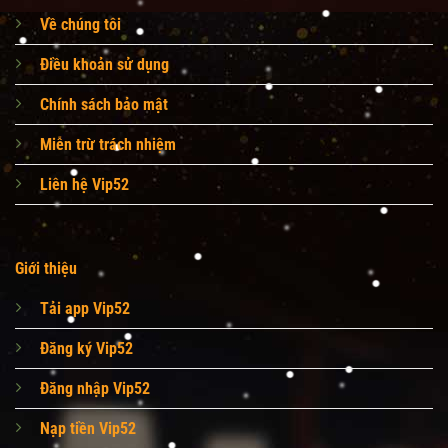
Về chúng tôi
Điều khoản sử dụng
Chính sách bảo mật
Miễn trừ trách nhiệm
Liên hệ Vip52
Giới thiệu
Tải app Vip52
Đăng ký Vip52
Đăng nhập Vip52
Nạp tiền Vip52