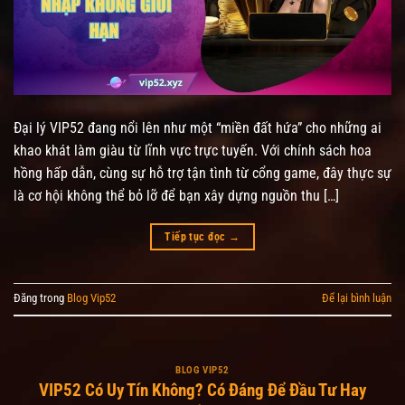
Đại lý VIP52 đang nổi lên như một “miền đất hứa” cho những ai
khao khát làm giàu từ lĩnh vực trực tuyến. Với chính sách hoa
hồng hấp dẫn, cùng sự hỗ trợ tận tình từ cổng game, đây thực sự
là cơ hội không thể bỏ lỡ để bạn xây dựng nguồn thu […]
Tiếp tục đọc
→
Đăng trong
Blog Vip52
Để lại bình luận
BLOG VIP52
VIP52 Có Uy Tín Không? Có Đáng Để Đầu Tư Hay