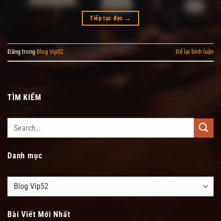
Tiếp tục đọc
→
Đăng trong
Blog Vip52
Để lại bình luận
TÌM KIẾM
Danh mục
Danh
mục
Bài Viết Mới Nhất