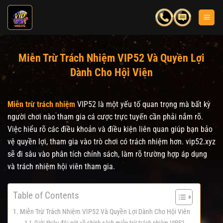
Bỏ
qua
nội
dung
Miễn Trừ Trách Nhiệm VIP52 Và Quyền Lợi
Dành Cho Hội Viên
Miễn trừ trách nhiệm
VIP52 là một yếu tố quan trọng mà bất kỳ
người chơi nào tham gia cá cược trực tuyến cần phải nắm rõ.
Việc hiểu rõ các điều khoản và điều kiện liên quan giúp bạn bảo
vệ quyền lợi, tham gia vào trò chơi có trách nhiệm hơn. vip52.xyz
sẽ đi sâu vào phân tích chính sách, làm rõ trường hợp áp dụng
và trách nhiệm hội viên tham gia.
Table of Contents
Miễn Trừ Trách Nhiệm VIP52 Và Quyền Lợi Dành Cho Hội Viên
Giới thiệu đôi nét về chính sách miễn trừ trách nhiệm VIP52