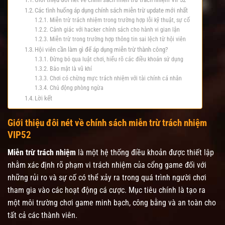
Các tình huống áp dụng chính sách miễn trừ update mới nhất
Miễn trừ trách nhiệm trong trường hợp lỗi kỹ thuật, sự cố
Cảnh giác với hacker chính sách cho hành vi gian lận
Miễn trừ trong trường hợp thông tin sai lệch từ hội viên
Hội viên cần làm gì để áp dụng miễn trừ thành công?
Đừng bỏ qua luật chơi, hiểu rõ các điều khoản sử dụng
Bảo mật là vũ khí
Chơi có chừng mực trách nhiệm với tài chính cá nhân
Chủ động phòng ngừa
Lời kết
Giới thiệu đôi nét về chính sách miễn trừ trách nhiệm
VIP52
Miễn trừ trách nhiệm
là một hệ thống điều khoản được thiết lập
nhằm xác định rõ phạm vi trách nhiệm của cổng game đối với
những rủi ro và sự cố có thể xảy ra trong quá trình người chơi
tham gia vào các hoạt động cá cược. Mục tiêu chính là tạo ra
một môi trường chơi game minh bạch, công bằng và an toàn cho
tất cả các thành viên.