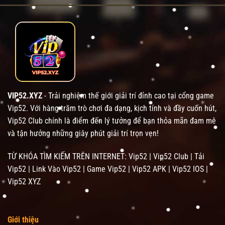
VIP52.XYZ
- Trải nghiệm thế giới giải trí đỉnh cao tại cổng game
Vip52. Với hàng trăm trò chơi đa dạng, kịch tính và đầy cuốn hút,
Vip52 Club chính là điểm đến lý tưởng để bạn thỏa mãn đam mê
và tận hưởng những giây phút giải trí trọn vẹn!
TỪ KHÓA TÌM KIẾM TRÊN INTERNET: Vip52 | Vip52 Club | Tải
Vip52 | Link Vào Vip52 | Game Vip52 | Vip52 APK | Vip52 IOS |
Vip52 XYZ
Giới thiệu